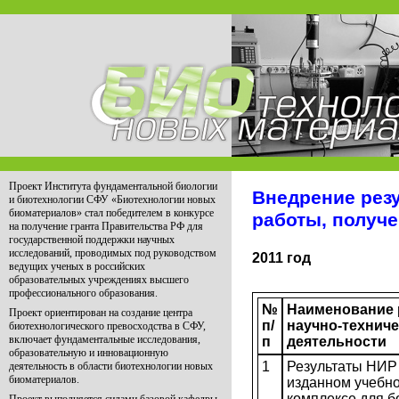
Проект Института фундаментальной биологии
Внедрение рез
и биотехнологии СФУ «Биотехнологии новых
биоматериалов» стал победителем в конкурсе
работы, получ
на получение гранта Правительства РФ для
государственной поддержки научных
исследований, проводимых под руководством
2011 год
ведущих ученых в российских
образовательных учреждениях высшего
профессионального образования.
№
Наименование 
Проект ориентирован на создание центра
п/
научно-технич
биотехнологического превосходства в СФУ,
включает фундаментальные исследования,
п
деятельности
образовательную и инновационную
1
Результаты НИР
деятельность в области биотехнологии новых
биоматериалов.
изданном учебн
комплексе для 