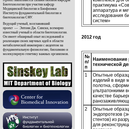
Проект выполняется силами базовой кафедры
Биотехнологии при участии кафедр
практикума «Со
Медицинской биологии и Биофизики
аппаратура и м
Института фундаментальной биологии и
исследования б
биотехнологии СФУ.
систем»
Ведущий ученый, возглавивший
проект
—
Энтони Дж. Сински, всемирно
известный ученый в области биотехнологии.
2012 год
Он имеет обширный опыт исследований и
реализации своих научных идей в области
метаболической инженерии с акцентом на
фундаментальную физиологию, биохимию и
молекулярную генетику важных организмов.
№
Наименование 
п/
технической д
п
1
Опытные образ
изделий в виде 
полотна, сформ
ультратонкими в
качестве барьер
ранозаживляющи
2
Опытные образц
эндопротезов (
стентов) из ра
для реконструкц