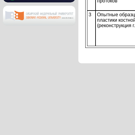
протоков
3
Опытные образц
пластики костно
(реконструкция 